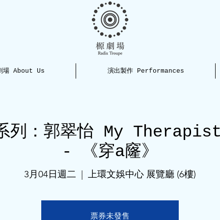
場 About Us
演出製作 Performances
：郭翠怡 My Therapist 
- 《穿a窿》
3月04日週二
  |  
上環文娛中心 展覽廳 (6樓)
票券未發售