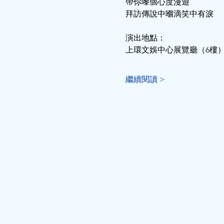
帶你嚟個心度漫遊
拜訪傳說中嗰滴笑中有淚
演出地點：
上環文娛中心展覽廳（6樓
繼續閱讀 >