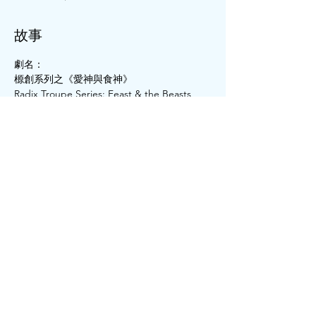
故事
劇名：
榞創系列之《愛神與食神》
Radix Troupe Series: Feast & the Beasts
圍住馬桶打邊爐
回味反芻再吸收
演出地點： 
繼續閱讀 >
分享