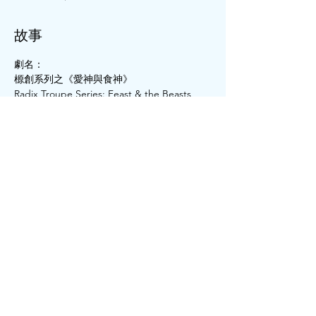
故事
劇名：
榞創系列之《愛神與食神》
Radix Troupe Series: Feast & the Beasts
圍住馬桶打邊爐
回味反芻再吸收
演出地點： 
繼續閱讀 >
分享