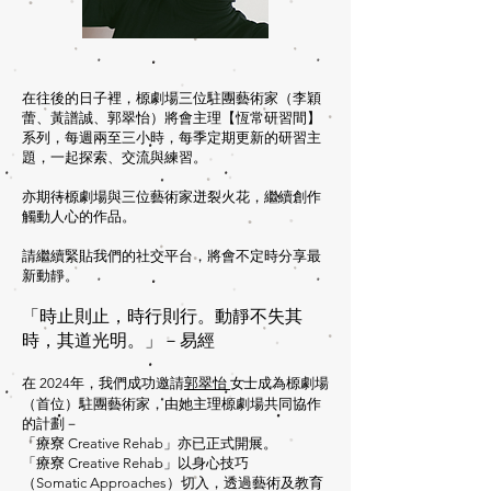
在往後的日子裡，榞劇場三位駐團藝術家（李穎
蕾、黃譜誠、郭翠怡）將會主理【恆常研習間】
系列，每週兩至三小時，每季定期更新的研習主
題，一起探索、交流與練習。
亦期待榞劇場與三位藝術家迸裂火花，繼續創作
觸動人心的作品。
請繼續緊貼我們的社交平台，將會不定時分享最
新動靜。
「時止則止，時行則行。動靜不失其
時，其道光明。」－易經
在 2024年，我們成功邀請
郭翠怡
成為榞劇場
女士
（首位）駐團藝術家，由她主理榞劇場共同協作
的計劃－
「療寮 Creative Rehab」亦已正式開展。
「療寮 Creative Rehab」以身心技巧
（Somatic Approaches）切入，透過藝術及教育